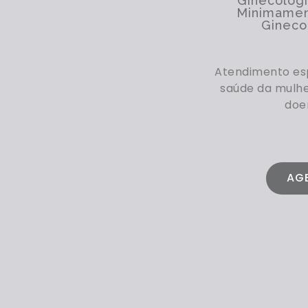
Ginecologi
Minimamen
Gineco
Atendimento esp
saúde da mulhe
doe
AG